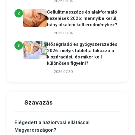
2026.08.04
Cellulitmasszázs és alakformáló
2
kezelések 2026: mennyibe kerül,
hány alkalom kell eredményhez?
2026.08.04
Hőségriadó és gyógyszerszedés
3
2026: melyik tabletta fokozza a
kiszáradást, és mikor kell
különösen figyelni?
2026.07.30
Szavazás
Elégedett a háziorvosi ellátással
Magyarországon?