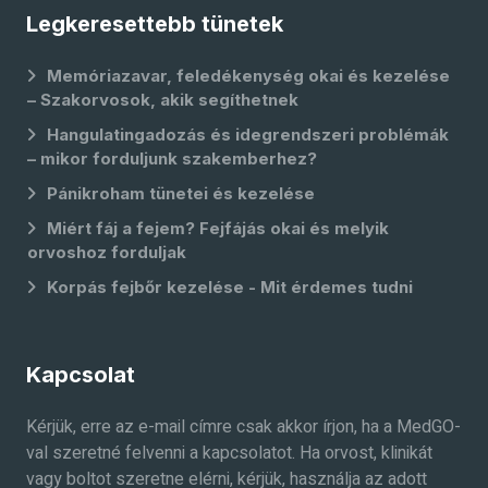
Legkeresettebb tünetek
Memóriazavar, feledékenység okai és kezelése
– Szakorvosok, akik segíthetnek
Hangulatingadozás és idegrendszeri problémák
– mikor forduljunk szakemberhez?
Pánikroham tünetei és kezelése
Miért fáj a fejem? Fejfájás okai és melyik
orvoshoz forduljak
Korpás fejbőr kezelése - Mit érdemes tudni
Kapcsolat
Kérjük, erre az e-mail címre csak akkor írjon, ha a MedGO-
val szeretné felvenni a kapcsolatot. Ha orvost, klinikát
vagy boltot szeretne elérni, kérjük, használja az adott