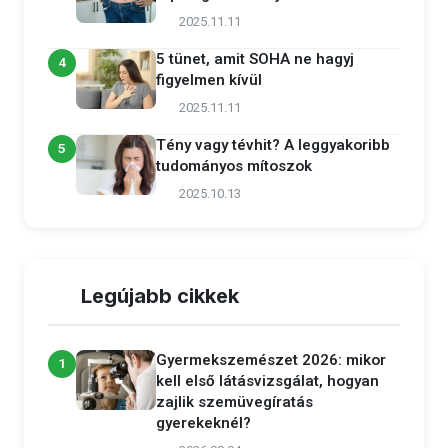
2025.11.11
5 tünet, amit SOHA ne hagyj
4
figyelmen kívül
2025.11.11
Tény vagy tévhit? A leggyakoribb
5
tudományos mítoszok
2025.10.13
Legújabb cikkek
Gyermekszemészet 2026: mikor
1
kell első látásvizsgálat, hogyan
zajlik szemüvegíratás
gyerekeknél?