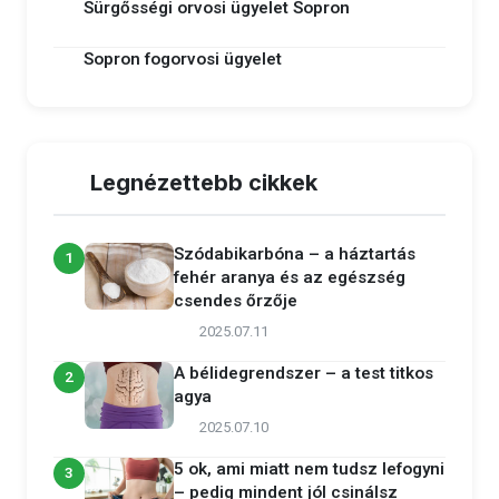
Sürgősségi orvosi ügyelet Sopron
Sopron fogorvosi ügyelet
Legnézettebb cikkek
Szódabikarbóna – a háztartás
1
fehér aranya és az egészség
csendes őrzője
2025.07.11
A bélidegrendszer – a test titkos
2
agya
2025.07.10
5 ok, ami miatt nem tudsz lefogyni
3
– pedig mindent jól csinálsz