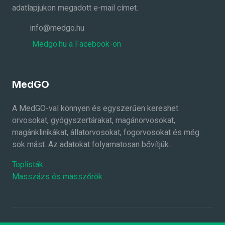
adatlapjukon megadott e-mail címet.
info@medgo.hu
Medgo.hu a Facebook-on
MedGO
A MedGO-val könnyen és egyszerűen kereshet
orvosokat, gyógyszertárakat, magánorvosokat,
magánklinikákat, állatorvosokat, fogorvosokat és még
sok mást. Az adatokat folyamatosan bővítjük.
Toplisták
Masszázs és masszőrök