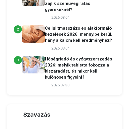
zajlik szemüvegíratás
gyerekeknél?
2026.08.04
Cellulitmasszázs és alakformáló
2
kezelések 2026: mennyibe kerül,
hány alkalom kell eredményhez?
2026.08.04
Hőségriadó és gyógyszerszedés
3
2026: melyik tabletta fokozza a
kiszáradást, és mikor kell
különösen figyelni?
2026.07.30
Szavazás