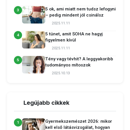
5 ok, ami miatt nem tudsz lefogyni
3
– pedig mindent jól csinálsz
2025.11.11
5 tünet, amit SOHA ne hagyj
4
figyelmen kívül
2025.11.11
Tény vagy tévhit? A leggyakoribb
5
tudományos mítoszok
2025.10.13
Legújabb cikkek
Gyermekszemészet 2026: mikor
1
kell első látásvizsgálat, hogyan