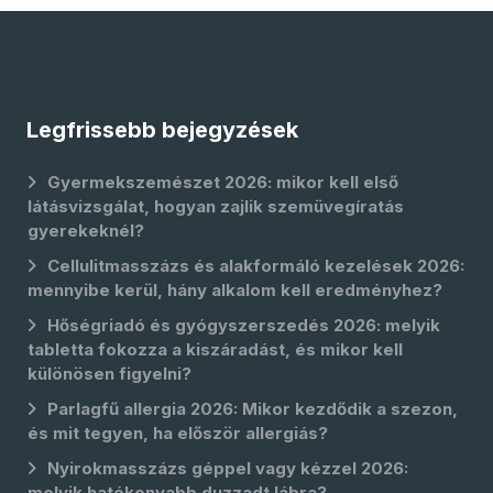
Legfrissebb bejegyzések
Gyermekszemészet 2026: mikor kell első
látásvizsgálat, hogyan zajlik szemüvegíratás
gyerekeknél?
Cellulitmasszázs és alakformáló kezelések 2026:
mennyibe kerül, hány alkalom kell eredményhez?
Hőségriadó és gyógyszerszedés 2026: melyik
tabletta fokozza a kiszáradást, és mikor kell
különösen figyelni?
Parlagfű allergia 2026: Mikor kezdődik a szezon,
és mit tegyen, ha először allergiás?
Nyirokmasszázs géppel vagy kézzel 2026:
melyik hatékonyabb duzzadt lábra?