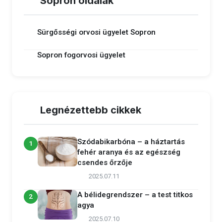
Sopron oldalak
Sürgősségi orvosi ügyelet Sopron
Sopron fogorvosi ügyelet
Legnézettebb cikkek
Szódabikarbóna – a háztartás
1
fehér aranya és az egészség
csendes őrzője
2025.07.11
A bélidegrendszer – a test titkos
2
agya
2025.07.10