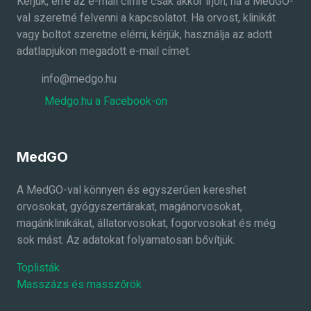
Kérjük, erre az e-mail címre csak akkor írjon, ha a MedGO-
val szeretné felvenni a kapcsolatot. Ha orvost, klinikát
vagy boltot szeretne elérni, kérjük, használja az adott
adatlapjukon megadott e-mail címet.
info@medgo.hu
Medgo.hu a Facebook-on
MedGO
A MedGO-val könnyen és egyszerűen kereshet
orvosokat, gyógyszertárakat, magánorvosokat,
magánklinikákat, állatorvosokat, fogorvosokat és még
sok mást. Az adatokat folyamatosan bővítjük.
Toplisták
Masszázs és masszőrök