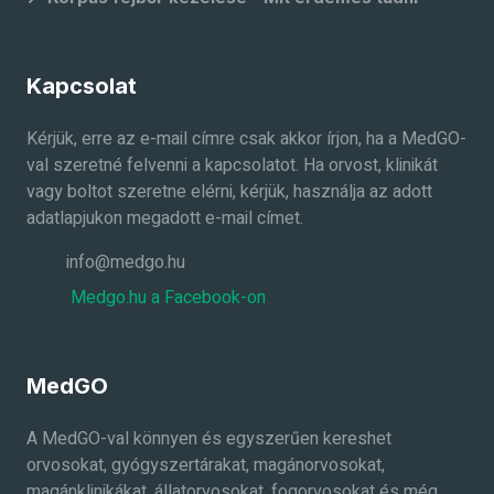
Kapcsolat
Kérjük, erre az e-mail címre csak akkor írjon, ha a MedGO-
val szeretné felvenni a kapcsolatot. Ha orvost, klinikát
vagy boltot szeretne elérni, kérjük, használja az adott
adatlapjukon megadott e-mail címet.
info@medgo.hu
Medgo.hu a Facebook-on
MedGO
A MedGO-val könnyen és egyszerűen kereshet
orvosokat, gyógyszertárakat, magánorvosokat,
magánklinikákat, állatorvosokat, fogorvosokat és még