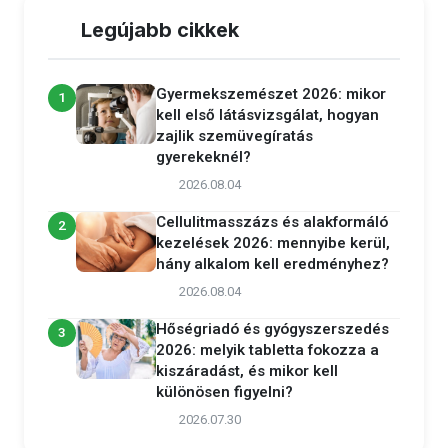
Legújabb cikkek
Gyermekszemészet 2026: mikor
1
kell első látásvizsgálat, hogyan
zajlik szemüvegíratás
gyerekeknél?
2026.08.04
Cellulitmasszázs és alakformáló
2
kezelések 2026: mennyibe kerül,
hány alkalom kell eredményhez?
2026.08.04
Hőségriadó és gyógyszerszedés
3
2026: melyik tabletta fokozza a
kiszáradást, és mikor kell
különösen figyelni?
2026.07.30