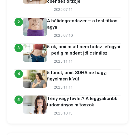
csendes őrzője
2025.07.11
A bélidegrendszer – a test titkos
2
agya
2025.07.10
5 ok, ami miatt nem tudsz lefogyni
3
– pedig mindent jól csinálsz
2025.11.11
5 tünet, amit SOHA ne hagyj
4
figyelmen kívül
2025.11.11
Tény vagy tévhit? A leggyakoribb
5
tudományos mítoszok
2025.10.13