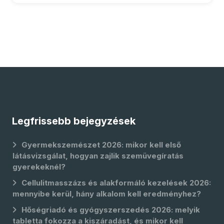
Legfrissebb bejegyzések
Gyermekszemészet 2026: mikor kell első
látásvizsgálat, hogyan zajlik szemüvegíratás
gyerekeknél?
Cellulitmasszázs és alakformáló kezelések 2026:
mennyibe kerül, hány alkalom kell eredményhez?
Hőségriadó és gyógyszerszedés 2026: melyik
tabletta fokozza a kiszáradást, és mikor kell