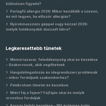
különösen figyelni?
Parlagfű allergia 2026: Mikor kezdődik a szezon,
és mit tegyen, ha először allergiás?
Nyirokmasszázs géppel vagy kézzel 2026:
melyik hatékonyabb duzzadt lábra?
Legkeresettebb tünetek
Memóriazavar, feledékenység okai és kezelése
– Szakorvosok, akik segíthetnek
Hangulatingadozás és idegrendszeri problémák
– mikor forduljunk szakemberhez?
Pánikroham tünetei és kezelése
Miért fáj a fejem? Fejfájás okai és melyik
orvoshoz forduljak
Korpás fejbőr kezelése - Mit érdemes tudni