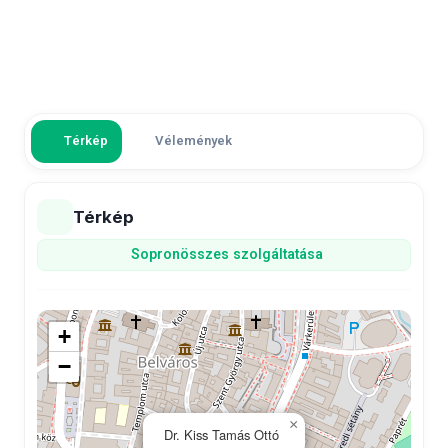
Térkép
Vélemények
Térkép
Sopron
összes szolgáltatása
+
−
×
Dr. Kiss Tamás Ottó