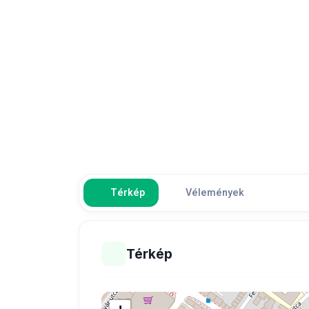
Térkép
Vélemények
Térkép