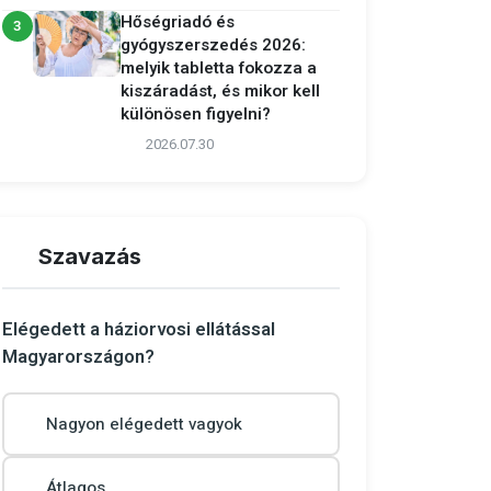
Hőségriadó és
3
gyógyszerszedés 2026:
melyik tabletta fokozza a
kiszáradást, és mikor kell
különösen figyelni?
2026.07.30
Szavazás
Elégedett a háziorvosi ellátással
Magyarországon?
Nagyon elégedett vagyok
Átlagos