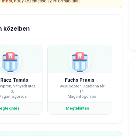
e most
, hogy kezelhesse az információkat.
a közelben
. Rácz Tamás
Fuchs Praxis
opron, Vitnyédi utca
9400 Sopron Ógabona tér
3.
14.
Magánfogorvos
Magánfogorvos
egtekintés
Megtekintés