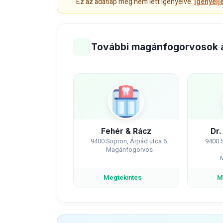
Ez az adatlap még nem lett igényelve.
Igényelj
További magánfogorvosok 
Fehér & Rácz
Dr
9400 Sopron, Árpád utca 6.
9400 S
Magánfogorvos
Megtekintés
M