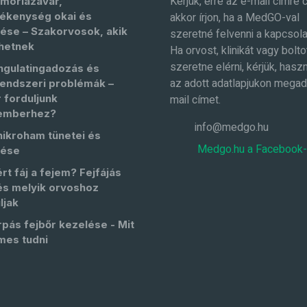
Kérjük, erre az e-mail címre 
móriazavar,
ékenység okai és
akkor írjon, ha a MedGO-val
ése – Szakorvosok, akik
szeretné felvenni a kapcsola
hetnek
Ha orvost, klinikát vagy bolto
szeretne elérni, kérjük, haszn
ngulatingadozás és
az adott adatlapjukon megad
endszeri problémák –
 forduljunk
mail címet.
emberhez?
info@medgo.hu
nikroham tünetei és
Medgo.hu a Facebook
lése
rt fáj a fejem? Fejfájás
és melyik orvoshoz
ljak
pás fejbőr kezelése - Mit
mes tudni