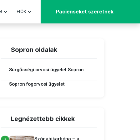
B
FIÓK
Pácienseket szeretnék
Sopron oldalak
Sürgősségi orvosi ügyelet Sopron
Sopron fogorvosi ügyelet
Legnézettebb cikkek
Szódabikarbóna – a