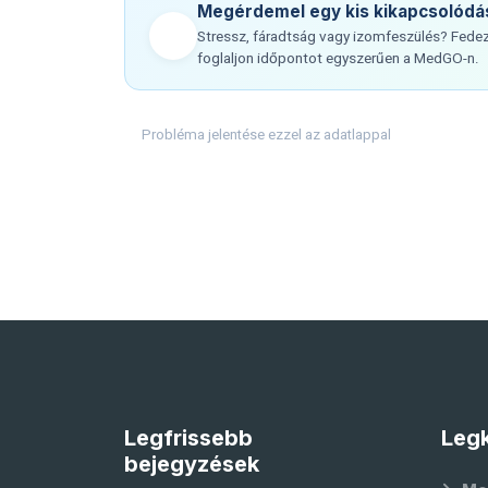
Megérdemel egy kis kikapcsolódá
Stressz, fáradtság vagy izomfeszülés? Fedez
foglaljon időpontot egyszerűen a MedGO-n.
Probléma jelentése ezzel az adatlappal
Legfrissebb
Legk
bejegyzések