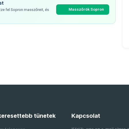
st
Masszőrök Sopron
ze fel Sopron masszőreit, és
eresettebb tünetek
Kapcsolat