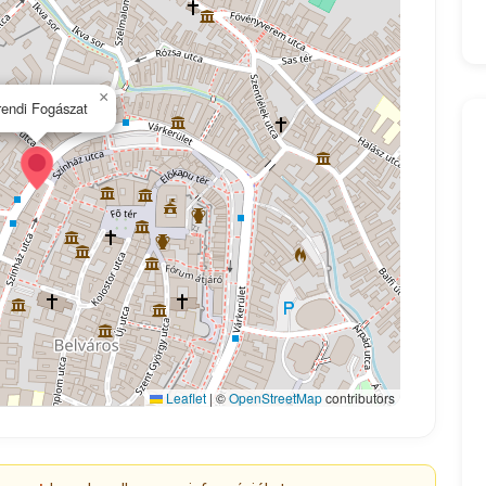
×
endi Fogászat
Leaflet
|
©
OpenStreetMap
contributors