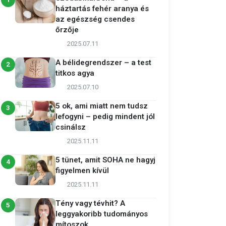
1
háztartás fehér aranya és
az egészség csendes
őrzője
2025.07.11
A bélidegrendszer – a test
2
titkos agya
2025.07.10
5 ok, ami miatt nem tudsz
3
lefogyni – pedig mindent jól
csinálsz
2025.11.11
5 tünet, amit SOHA ne hagyj
4
figyelmen kívül
2025.11.11
Tény vagy tévhit? A
5
leggyakoribb tudományos
mítoszok