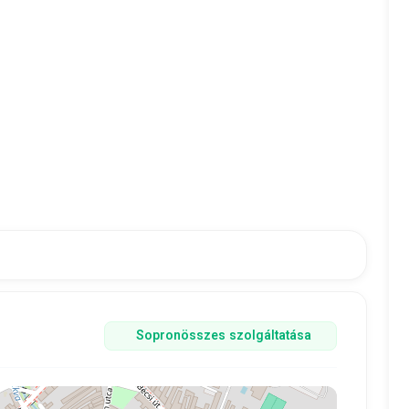
Sopron
összes szolgáltatása