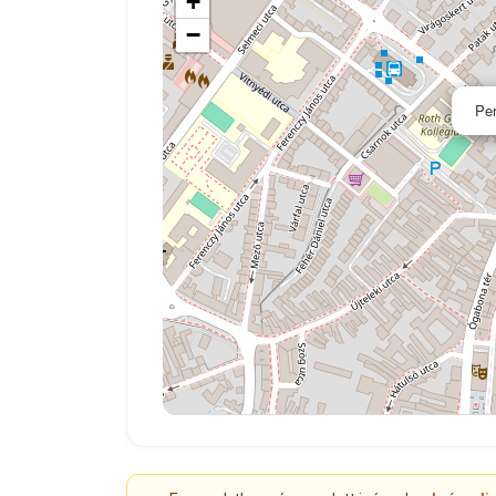
+
−
Per