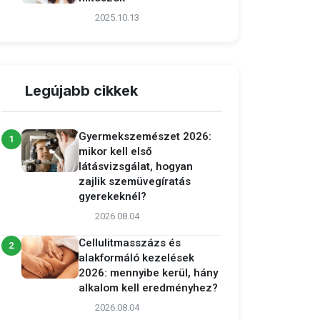
2025.10.13
Legújabb cikkek
Gyermekszemészet 2026:
1
mikor kell első
látásvizsgálat, hogyan
zajlik szemüvegíratás
gyerekeknél?
2026.08.04
Cellulitmasszázs és
2
alakformáló kezelések
2026: mennyibe kerül, hány
alkalom kell eredményhez?
2026.08.04