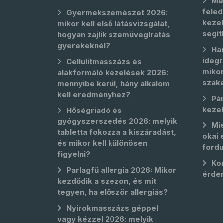
Me
feled
Gyermekszemészet 2026:
kezel
mikor kell első látásvizsgálat,
segít
hogyan zajlik szemüvegíratás
gyerekeknél?
Ha
idegr
Cellulitmasszázs és
mikor
alakformáló kezelések 2026:
szak
mennyibe kerül, hány alkalom
kell eredményhez?
Pá
keze
Hőségriadó és
gyógyszerszedés 2026: melyik
Mié
tabletta fokozza a kiszáradást,
okai 
és mikor kell különösen
fordu
figyelni?
Kor
Parlagfű allergia 2026: Mikor
érde
kezdődik a szezon, és mit
tegyen, ha először allergiás?
Nyirokmasszázs géppel
vagy kézzel 2026: melyik